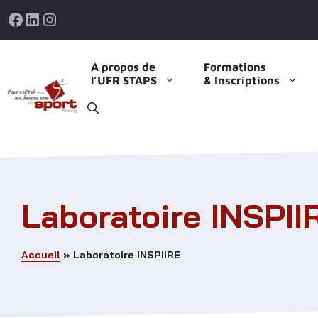
Aller
Facebook
LinkedIn
Instagram
au
contenu
À propos de
Formations
l’UFR STAPS
& Inscriptions
Laboratoire INSPII
Accueil
»
Laboratoire INSPIIRE