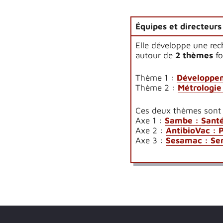
É
quipes et directeurs
Elle développe une rec
autour de
2 thèmes
f
Thème 1 :
Développem
Thème 2 :
Métrologie
Ces deux thèmes sont d
Axe 1 :
Sambe : Santé
Axe 2 :
AntibioVac : 
Axe 3 :
Sesamac : Ser