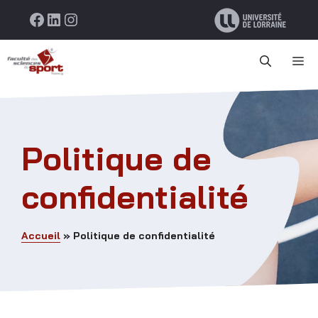
Aller
Facebook
LinkedIn
Instagram
au
contenu
M
Politique de
confidentialité
Accueil
»
Politique de confidentialité