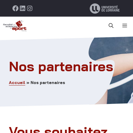
Aller
Facebook
LinkedIn
Instagram
au
contenu
M
Nos partenaires
Accueil
»
Nos partenaires
Vous souhaitez