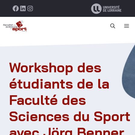
Aller
Facebook
LinkedIn
Instagram
au
contenu
M
Workshop des
étudiants de la
Faculté des
Sciences du Sport
avec Jörg Benner