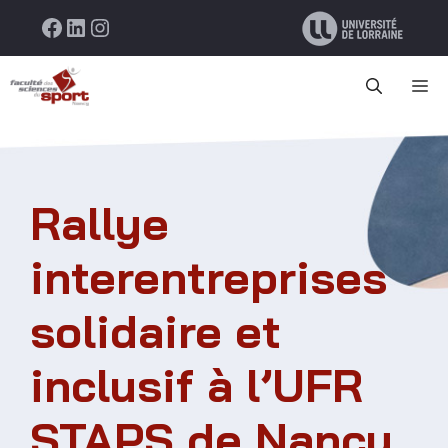
Aller
Facebook
LinkedIn
Instagram
au
contenu
M
Rallye
interentreprises
solidaire et
inclusif à l’UFR
STAPS de Nancy